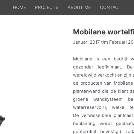
HOME
PROJECTS
ABOUT ME
CONTACT
Mobilane wortelfi
Januari 2017 t/m Februari 20
Mobilane is een bedrijf 
gezonder leefklimaat. 
wereldwijd verkocht en zijn 
de producten van Mobilane 
plantenwand die de klant ze
groene wandsysteem bes
waterreservoir), welke
De verwisselbare plantcass
beplanting wordt geplaa
gootprofiel bevestigd zo